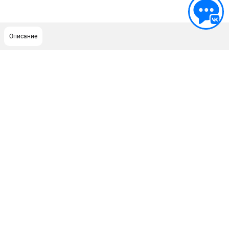
Описание
ПОДДЕРЖКА
Политика обработки персональных данных
Сервисный центр
Возврат и обмен
ИНФОРМАЦИЯ
О компании
О бренде
Новости