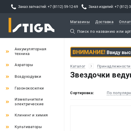
Заказ запчастей: +7 (8112) 59-12-69
Заказ изделий: +7 (812) 
Магазины
Доставка
Оплат
Аккумуляторная
техника
Аэраторы
Каталог
Принадлежности 
Звездочки веду
Воздуходувки
Газонокосилки
Сортировка:
По популяр
Измельчители
электрические
Клининг и химия
Культиваторы