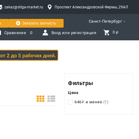
zakaz@stiga-market.ru
Проспект Александровской Фермы, 29АЛ
Санкт-Петербург
е
Заказать запчасть
0 
Сравнение
0
Вход или регистрация
₽
Фильтры
Цена
646
и менее
(1)
i