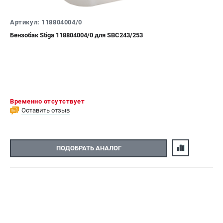
СРАВНЕНИЕ
(
0
)
Артикул: 118804004/0
Бензобак Stiga 118804004/0 для SBC243/253
ИЗБРАННОЕ
(
0
)
МАГАЗИНЫ
СЕРВИС
Временно отсутствует
Оставить отзыв
ПОДДЕРЖКА
Политика обработки персональных данных
Сервисный центр
ПОДОБРАТЬ АНАЛОГ
Возврат и обмен
ИНФОРМАЦИЯ
О компании
О бренде
Новости