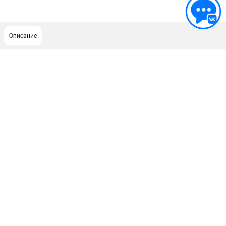
Описание
ПОДДЕРЖКА
Политика обработки персональных данных
Сервисный центр
Возврат и обмен
ИНФОРМАЦИЯ
О компании
О бренде
Новости