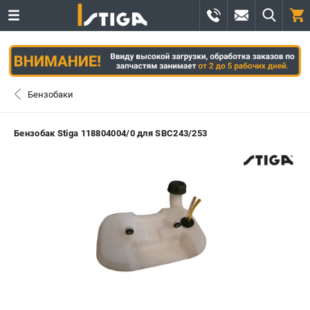
0 
₽
САНКТ-ПЕТЕРБУРГ
Бензобаки
+7 (812) 336-63-08
- ЗАКАЗ ИЗДЕЛИЙ
Бензобак Stiga 118804004/0 для SBC243/253
+7 (8112) 59-12-69
- ЗАКАЗ ЗАПЧАСТЕЙ
ЗАКАЗАТЬ ЗАПЧАСТЬ
ВХОД ИЛИ РЕГИСТРАЦИЯ
КАТАЛОГ
АКЦИИ