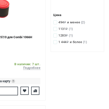
Цена
494
и менее
(2)
i
1131
(1)
i
1283
(1)
i
57/0 для Combi 1066H
1 444
и более
(1)
i
В наличии: 7 шт.
Подробнее
а карту
?
сь