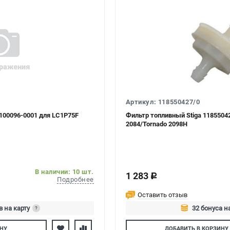
Артикул: 118550427/0
100096-0001 для LC1P75F
Фильтр топливный Stiga 11855042
2084/Tornado 2098H
В наличии: 10 шт.
1 283
c
Подробнее
Оставить отзыв
в на карту
32 бонуса н
?
тесь
Авторизуйтес
НУ
ДОБАВИТЬ
В КОРЗИНУ