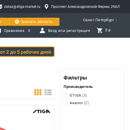
zakaz@stiga-market.ru
Проспект Александровской Фермы, 29АЛ
Санкт-Петербург
е
Заказать запчасть
0 
Сравнение
0
Вход или регистрация
₽
Фильтры
Производитель
STIGA
(3)
Аналог
(2)