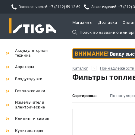
Заказ запчастей: +7 (8112) 59-12-69
Заказ изделий: +7 (812) 
Магазины
Доставка
Оплат
Аккумуляторная
техника
Аэраторы
Каталог
Принадлежности 
Фильтры топли
Воздуходувки
Газонокосилки
Сортировка:
По популяр
Измельчители
электрические
Клининг и химия
Культиваторы