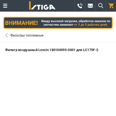
0 
₽
САНКТ-ПЕТЕРБУРГ
Фильтры топливные
+7 (812) 336-63-08
- ЗАКАЗ ИЗДЕЛИЙ
Фильтр воздушный Loncin 180100095-0001 для LC175F-2
+7 (8112) 59-12-69
- ЗАКАЗ ЗАПЧАСТЕЙ
ЗАКАЗАТЬ ЗАПЧАСТЬ
ВХОД ИЛИ РЕГИСТРАЦИЯ
КАТАЛОГ
АКЦИИ