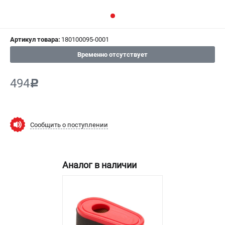
СРАВНЕНИЕ
(
0
)
ИЗБРАННОЕ
(
0
)
Артикул товара:
180100095-0001
Временно отсутствует
МАГАЗИНЫ
494
c
СЕРВИС
ПОДДЕРЖКА
Сообщить о поступлении
Политика обработки персональных данных
Сервисный центр
Возврат и обмен
Аналог в наличии
ИНФОРМАЦИЯ
О компании
О бренде
Новости