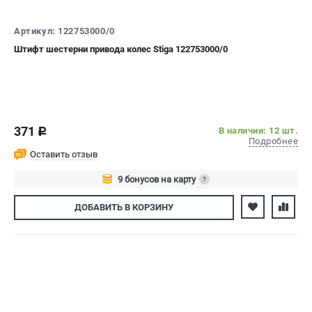
СРАВНЕНИЕ
(
0
)
Артикул: 122753000/0
Штифт шестерни привода колес Stiga 122753000/0
ИЗБРАННОЕ
(
0
)
МАГАЗИНЫ
СЕРВИС
371
В наличии: 12 шт.
c
Подробнее
Оставить отзыв
ПОДДЕРЖКА
Политика обработки персональных данных
9 бонусов на карту
?
Сервисный центр
Авторизуйтесь
ДОБАВИТЬ
В КОРЗИНУ
Возврат и обмен
ИНФОРМАЦИЯ
О компании
О бренде
Новости