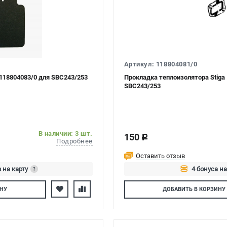
Артикул: 118804081/0
118804083/0 для SBC243/253
Прокладка теплоизолятора Stiga
SBC243/253
В наличии: 3 шт.
150
c
Подробнее
Оставить отзыв
 на карту
4 бонуса на
?
тесь
Авторизуйтес
НУ
ДОБАВИТЬ
В КОРЗИНУ