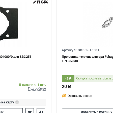
Артикул: GC305-16001
804080/0 для SBC253
Прокладка теплоизолятора Fubag
FPT33/33R
Скидка после авториза
- 1 ₽
В наличии: 1 шт.
20
c
Подробнее
Оставить отзыв
 на карту
?
тесь
НУ
ДОБАВИТЬ
В КОРЗИНУ