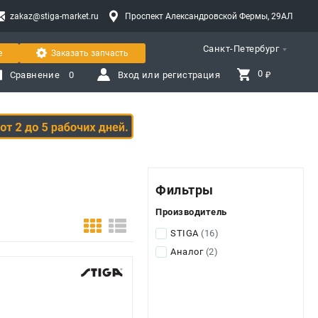
zakaz@stiga-market.ru
Проспект Александровской Фермы, 29АЛ
Санкт-Петербург
е
Заказать запчасть
0 
Сравнение
0
Вход или регистрация
₽
Фильтры
Производитель
STIGA
(16)
Аналог
(2)