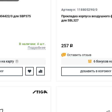
Артикул: 118805290/0
804422/0 для SBP375
Прокладка корпуса воздушного ф
для SBL327
В наличии: 4 шт.
257
c
Подробнее
Оставить отзыв
 на карту
6 бонусов н
?
тесь
Авторизуйтес
НУ
ДОБАВИТЬ
В КОРЗИНУ