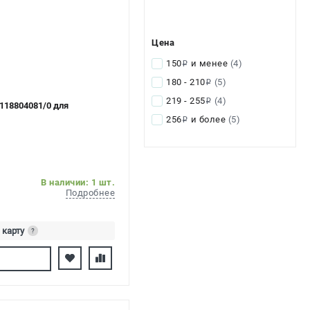
Цена
150
и менее
(4)
i
180 - 210
(5)
i
219 - 255
(4)
i
 118804081/0 для
256
и более
(5)
i
В наличии: 1 шт.
Подробнее
 карту
?
ь