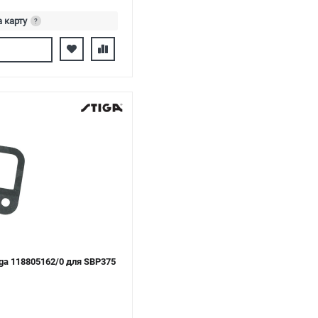
а карту
?
ь
ga 118805162/0 для SBP375