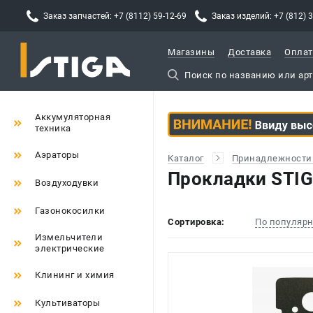
Заказ запчастей: +7 (8112) 59-12-69
Заказ изделий: +7 (812) 
Магазины
Доставка
Оплат
Аккумуляторная
техника
Аэраторы
Каталог
Принадлежности 
Прокладки STI
Воздуходувки
Газонокосилки
Сортировка:
По популяр
Измельчители
электрические
Клининг и химия
Культиваторы