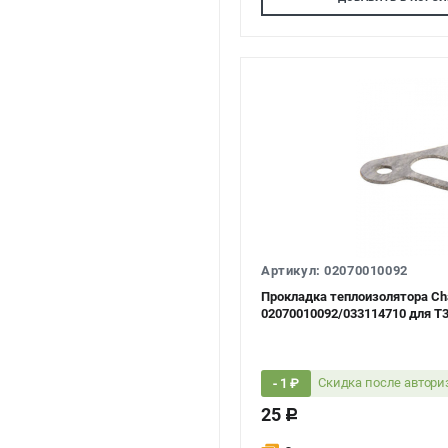
Артикул: 02070010092
Прокладка теплоизолятора Ch
02070010092/033114710 для T
Скидка после автор
- 1 ₽
25
c