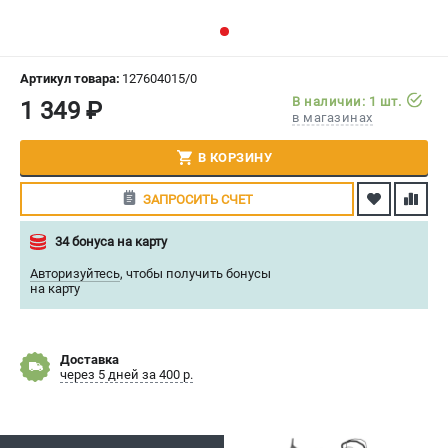
СРАВНЕНИЕ
(
0
)
ИЗБРАННОЕ
(
0
)
Артикул товара:
127604015/0
В наличии: 1 шт.
1 349 ₽
в магазинах
МАГАЗИНЫ
В КОРЗИНУ
СЕРВИС
ЗАПРОСИТЬ СЧЕТ
ПОДДЕРЖКА
34 бонуса на карту
Политика обработки персональных данных
Авторизуйтесь
,
чтобы получить бонусы
Сервисный центр
на карту
Возврат и обмен
ИНФОРМАЦИЯ
Доставка
через 5 дней за 400 р.
О компании
О бренде
Новости