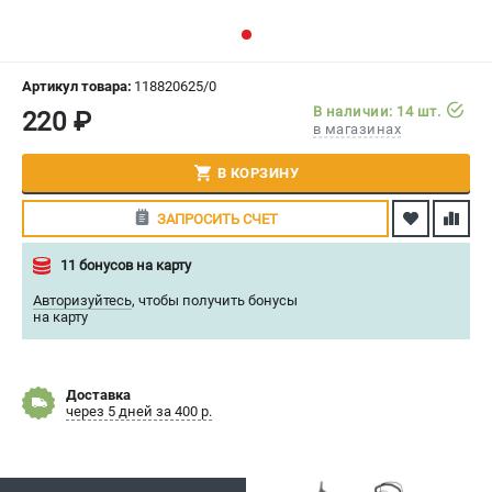
СРАВНЕНИЕ
(
0
)
ИЗБРАННОЕ
(
0
)
Артикул товара:
118820625/0
В наличии: 14 шт.
220 ₽
в магазинах
МАГАЗИНЫ
В КОРЗИНУ
СЕРВИС
ЗАПРОСИТЬ СЧЕТ
ПОДДЕРЖКА
11 бонусов на карту
Политика обработки персональных данных
Авторизуйтесь
,
чтобы получить бонусы
Сервисный центр
на карту
Возврат и обмен
ИНФОРМАЦИЯ
Доставка
через 5 дней за 400 р.
О компании
О бренде
Новости