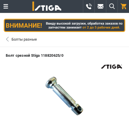
0 
₽
САНКТ-ПЕТЕРБУРГ
Болты разные
+7 (812) 336-63-08
- ЗАКАЗ ИЗДЕЛИЙ
Болт срезной Stiga 118820625/0
+7 (8112) 59-12-69
- ЗАКАЗ ЗАПЧАСТЕЙ
ЗАКАЗАТЬ ЗАПЧАСТЬ
ВХОД ИЛИ РЕГИСТРАЦИЯ
КАТАЛОГ
АКЦИИ