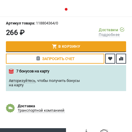
СРАВНЕНИЕ
(
0
)
ИЗБРАННОЕ
(
0
)
Артикул товара:
118804364/0
Доставим
266 ₽
Подробнее
МАГАЗИНЫ
В КОРЗИНУ
СЕРВИС
ЗАПРОСИТЬ СЧЕТ
ПОДДЕРЖКА
7 бонусов на карту
Политика обработки персональных данных
Авторизуйтесь
,
чтобы получить бонусы
Сервисный центр
на карту
Возврат и обмен
ИНФОРМАЦИЯ
Доставка
Транспортной компанией
О компании
О бренде
Новости