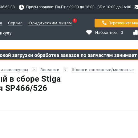
336-63-08
Прием звонков: Пн-Пт с 09:00 до 18:00 | СБ с 10:00 до 16:00
а
Сервис
Юридическим лицам
Перезвоните мн
Избранное
0
и аксессуары
Запчасти
Шланги топливные/масляные
й в сборе Stiga
я SP466/526