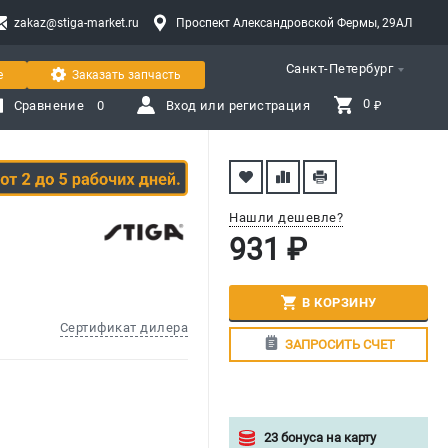
zakaz@stiga-market.ru
Проспект Александровской Фермы, 29АЛ
Санкт-Петербург
е
Заказать запчасть
0 
Сравнение
0
Вход или регистрация
₽
Нашли дешевле?
931 ₽
В КОРЗИНУ
Сертификат дилера
ЗАПРОСИТЬ СЧЕТ
23 бонуса на карту