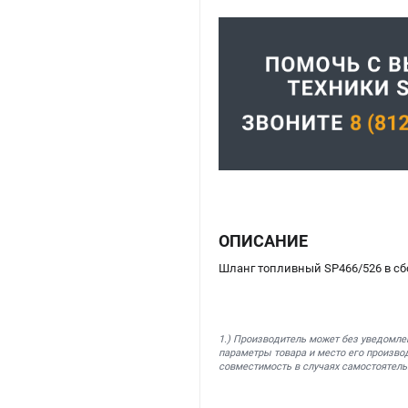
ОПИСАНИЕ
Шланг топливный SP466/526 в сбо
1.) Производитель может без уведомле
параметры товара и место его производ
совместимость в случаях самостоятель