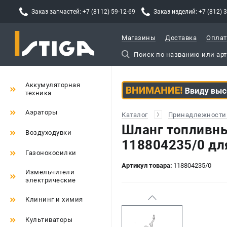
Заказ запчастей: +7 (8112) 59-12-69
Заказ изделий: +7 (812) 
Магазины
Доставка
Оплат
Аккумуляторная
техника
Аэраторы
Каталог
Принадлежности 
Шланг топливны
Воздуходувки
118804235/0 дл
Газонокосилки
Артикул товара:
118804235/0
Измельчители
электрические
Клининг и химия
Культиваторы