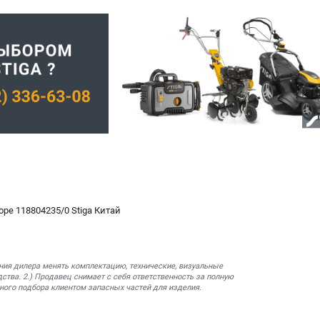
ре 118804235/0 Stiga Китай
ния дилера менять комплектацию, технические, визуальные
ства. 2.) Продавец снимает с себя ответственность за полную
ного подбора клиентом запасных частей для изделия.