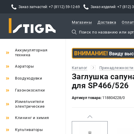
Заказ запчастей: +7 (8112) 59-12-69
Заказ изделий: +7 (812) 
Магазины
Доставка
Оплат
Аккумуляторная
техника
Аэраторы
Каталог
Принадлежности 
Заглушка сапуна
Воздуходувки
для SP466/526
Газонокосилки
Артикул товара:
118804228/0
Измельчители
электрические
Клининг и химия
Культиваторы