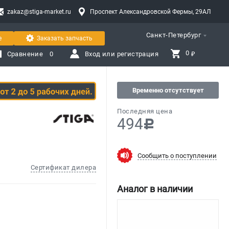
zakaz@stiga-market.ru
Проспект Александровской Фермы, 29АЛ
Санкт-Петербург
е
Заказать запчасть
0 
Сравнение
0
Вход или регистрация
₽
Временно отсутствует
Последняя цена
494
c
Сообщить о поступлении
Сертификат дилера
Аналог в наличии