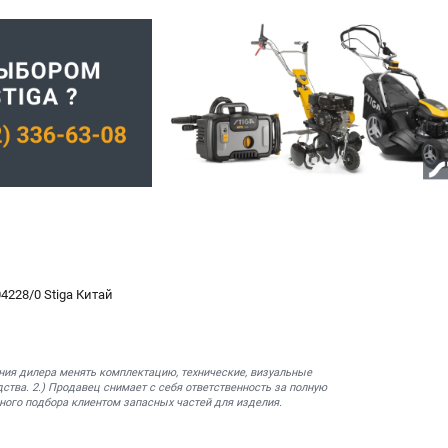
4228/0 Stiga Китай
ния дилера менять комплектацию, технические, визуальные
ства. 2.) Продавец снимает с себя ответственность за полную
ного подбора клиентом запасных частей для изделия.