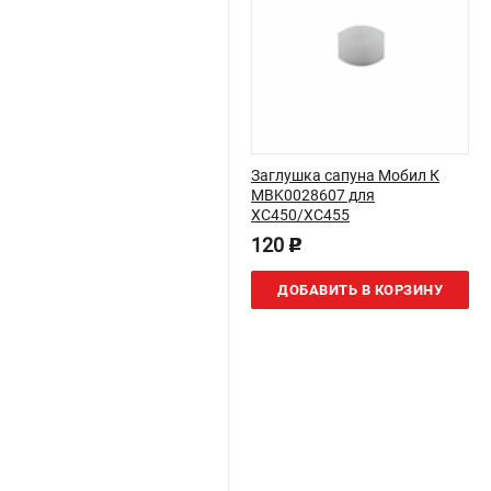
Заглушка сапуна Мобил К
MBK0028607 для
XC450/XC455
120
p
ДОБАВИТЬ В КОРЗИНУ