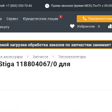
ий: +7 (800) 550-70-46
Прием звонков (время МСК) Пн-Пт с 09:00 д
а
Сервис
Юридическим лицам
Перезвоните мн
Избранное
0
и аксессуары
Запчасти
Теплоизоляторы
Stiga 118804067/0 для