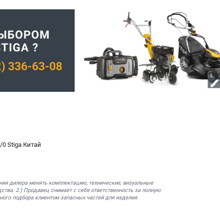
0 Stiga Китай
ния дилера менять комплектацию, технические, визуальные
ства. 2.) Продавец снимает с себя ответственность за полную
ного подбора клиентом запасных частей для изделия.