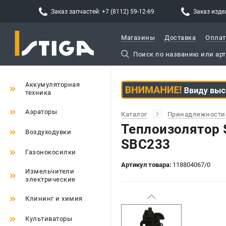
Заказ запчастей: +7 (8112) 59-12-69
Заказ издел
Магазины
Доставка
Оплат
Аккумуляторная
техника
Аэраторы
Каталог
Принадлежности 
Теплоизолятор 
Воздуходувки
SBC233
Газонокосилки
Артикул товара:
118804067/0
Измельчители
электрические
Клининг и химия
Культиваторы