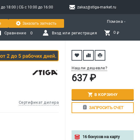
о 18:00 | СБ с 10:00 до 16:00
zakaz@stiga-market.ru
Помона
е
Заказать запчасть
0 
Сравнение
0
Вход или регистрация
₽
Нашли дешевле?
637 ₽
В КОРЗИНУ
Сертификат дилера
ЗАПРОСИТЬ СЧЕТ
16 бонусов на карту