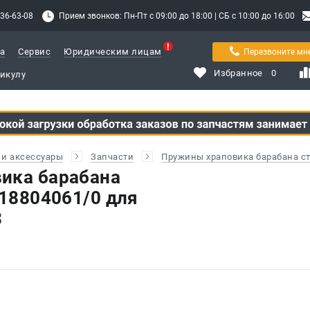
336-63-08
Прием звонков: Пн-Пт с 09:00 до 18:00 | СБ с 10:00 до 16:00
а
Сервис
Юридическим лицам
Перезвоните мн
Избранное
0
и аксессуары
Запчасти
Пружины храповика барабана ст
ика барабана
118804061/0 для
3