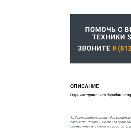
ОПИСАНИЕ
Пружина храповика барабана стар
1.) Производитель может без уведомле
параметры товара и место его производ
совместимость в случаях самостоятель