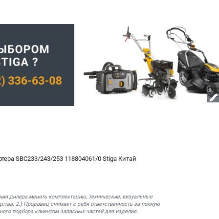
тера SBC233/243/253 118804061/0 Stiga Китай
ния дилера менять комплектацию, технические, визуальные
ства. 2.) Продавец снимает с себя ответственность за полную
ного подбора клиентом запасных частей для изделия.