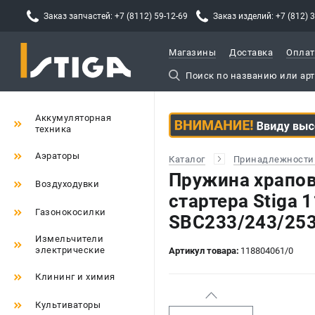
Заказ запчастей: +7 (8112) 59-12-69
Заказ изделий: +7 (812) 
Магазины
Доставка
Оплат
Аккумуляторная
техника
Аэраторы
Каталог
Принадлежности 
Пружина храпов
Воздуходувки
стартера Stiga 
Газонокосилки
SBC233/243/25
Измельчители
электрические
Артикул товара:
118804061/0
Клининг и химия
Культиваторы