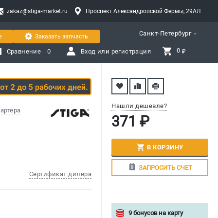
zakaz@stiga-market.ru
Проспект Александровской Фермы, 29АЛ
Санкт-Петербург
е
Заказать запчасть
0 
Сравнение
0
Вход или регистрация
₽
Нашли дешевле?
артера
371 ₽
В КОРЗИНУ
ЗАПРОСИТЬ СЧЕТ
Сертификат дилера
9 бонусов на карту