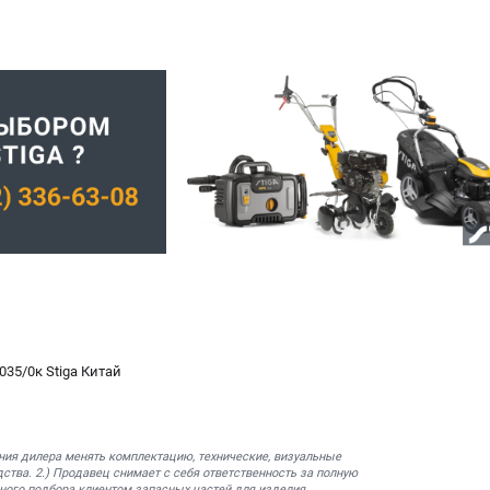
35/0к Stiga Китай
ния дилера менять комплектацию, технические, визуальные
ства. 2.) Продавец снимает с себя ответственность за полную
ного подбора клиентом запасных частей для изделия.