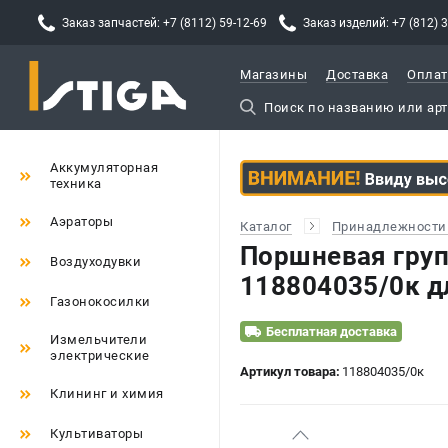
Заказ запчастей: +7 (8112) 59-12-69
Заказ изделий: +7 (812) 
Магазины
Доставка
Оплат
Аккумуляторная
техника
Аэраторы
Каталог
Принадлежности 
Поршневая груп
Воздуходувки
118804035/0к д
Газонокосилки
Бесплатная доставка
Измельчители
электрические
Артикул товара:
118804035/0к
Клининг и химия
Культиваторы