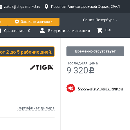
zakaz@stiga-market.ru
Проспект Александровской Фермы, 29АЛ
Санкт-Петербург
е
Заказать запчасть
0 
Сравнение
0
Вход или регистрация
₽
Временно отсутствует
Последняя цена
9 320
c
Сообщить о поступлении
Сертификат дилера