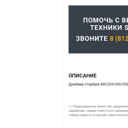
ОПИСАНИЕ
Драйвер стартера SBC233/243/253
1.) Производитель может без уведомле
параметры товара и место его производ
совместимость в случаях самостоятель