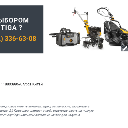
 118803996/0 Stiga Китай
ния дилера менять комплектацию, технические, визуальные
ства. 2.) Продавец снимает с себя ответственность за полную
ного подбора клиентом запасных частей для изделия.