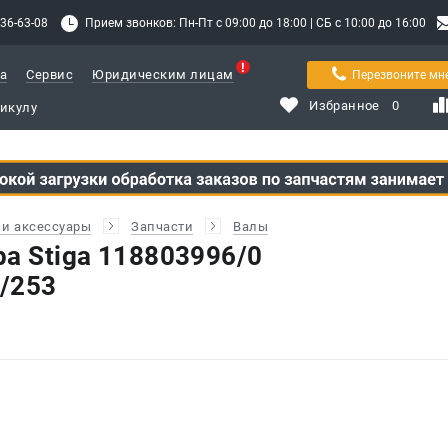
336-63-08
Прием звонков: Пн-Пт с 09:00 до 18:00 | СБ с 10:00 до 16:00
а
Сервис
Юридическим лицам
Перезвоните мн
Избранное
0
и аксессуары
Запчасти
Валы
а Stiga 118803996/0
/253