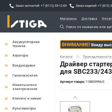
Заказ запчастей: +7 (8112) 59-12-69
Заказ изделий: +7 (812) 
Магазины
Доставка
Оплат
Аккумуляторная
техника
Аэраторы
Каталог
Принадлежности 
Драйвер стартер
Воздуходувки
для SBC233/243
Газонокосилки
Артикул товара:
118803996/0
Измельчители
электрические
Клининг и химия
Культиваторы