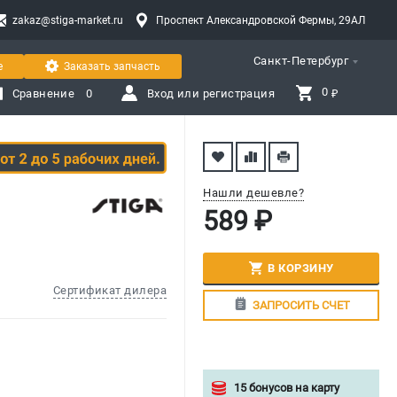
zakaz@stiga-market.ru
Проспект Александровской Фермы, 29АЛ
Санкт-Петербург
е
Заказать запчасть
0 
Сравнение
0
Вход или регистрация
₽
Нашли дешевле?
589 ₽
В КОРЗИНУ
Сертификат дилера
ЗАПРОСИТЬ СЧЕТ
15 бонусов на карту