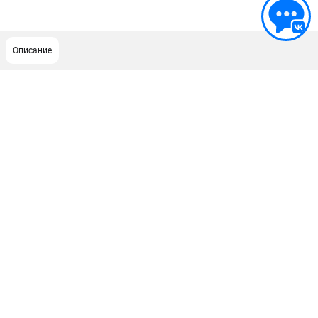
Описание
ПОДДЕРЖКА
Политика обработки персональных данных
Сервисный центр
Возврат и обмен
ИНФОРМАЦИЯ
О компании
О бренде
Новости