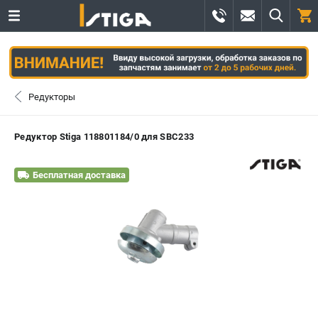
0 
₽
САНКТ-ПЕТЕРБУРГ
Редукторы
+7 (812) 336-63-08
- ЗАКАЗ ИЗДЕЛИЙ
Редуктор Stiga 118801184/0 для SBC233
+7 (8112) 59-12-69
- ЗАКАЗ ЗАПЧАСТЕЙ
Бесплатная доставка
ЗАКАЗАТЬ ЗАПЧАСТЬ
ВХОД ИЛИ РЕГИСТРАЦИЯ
КАТАЛОГ
АКЦИИ