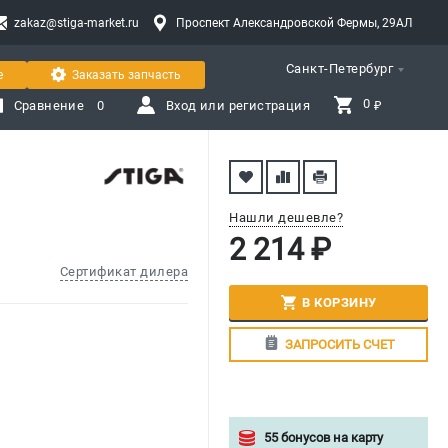
zakaz@stiga-market.ru
Проспект Александровской Фермы, 29АЛ
Санкт-Петербург
е
Заказать запчасть
0 
Сравнение
0
Вход или регистрация
₽
Нашли дешевле?
2 214 ₽
Сертификат дилера
В КОРЗИНУ
ЗАПРОСИТЬ СЧЕТ
55 бонусов на карту