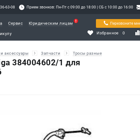
336-63-08
Прием звонков: Пн-Пт с 09:00 до 18:00 | СБ с 10:00 до 16:00
а
Сервис
Юридическим лицам
Перезвоните мн
Избранное
0
и аксессуары
Запчасти
Тросы разные
iga 384004602/1 для
6