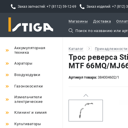
Заказ запчастей: +7 (8112) 59-12-69
Заказ изделий: +7 (812) 
Магазины
Доставка
Оплат
Аккумуляторная
Каталог
Принадлежности 
техника
Трос реверса St
Аэраторы
MTF 66MQ/MJ6
Воздуходувки
Артикул товара:
384004602/1
Газонокосилки
Измельчители
электрические
Клининг и химия
Культиваторы