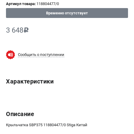
Артикул товара:
118804477/0
СРАВНЕНИЕ
(
0
)
Временно отсутствует
ИЗБРАННОЕ
(
0
)
3 648
c
МАГАЗИНЫ
СЕРВИС
Сообщить о поступлении
ПОДДЕРЖКА
Политика обработки персональных данных
Характеристики
Сервисный центр
Возврат и обмен
ИНФОРМАЦИЯ
Описание
О компании
О бренде
Крыльчатка SBP375 118804477/0 Stiga Китай
Новости