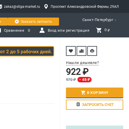
zakaz@stiga-market.ru
Проспект Александровской Фермы, 29АЛ
Санкт-Петербург
е
Заказать запчасть
0 
Сравнение
0
Вход или регистрация
₽
Нашли дешевле?
922 ₽
970 ₽
− 48 ₽
В КОРЗИНУ
ЗАПРОСИТЬ СЧЕТ