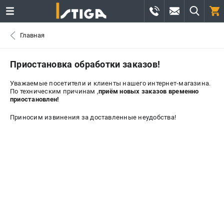
0 
Главная
₽
САНКТ-ПЕТЕРБУРГ
Приостановка обработки заказов!
Уважаемые посетители и клиенты нашего интернет-магазина.
+7 (812) 336-63-08
- ЗАКАЗ ИЗДЕЛИЙ
По техническим причинам ,
приём новых заказов временно
приостановлен!
+7 (8112) 59-12-69
- ЗАКАЗ ЗАПЧАСТЕЙ
Приносим извинения за доставленные неудобства!
ЗАКАЗАТЬ ЗАПЧАСТЬ
ВХОД ИЛИ РЕГИСТРАЦИЯ
КАТАЛОГ
АКЦИИ