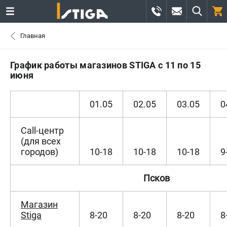
0 
Главная
₽
САНКТ-ПЕТЕРБУРГ
График работы магазинов STIGA с 11 по 15
июня
+7 (812) 336-63-08
- ЗАКАЗ ИЗДЕЛИЙ
01.05
02.05
03.05
0
+7 (8112) 59-12-69
- ЗАКАЗ ЗАПЧАСТЕЙ
Call-центр
ЗАКАЗАТЬ ЗАПЧАСТЬ
(для всех
городов)
10-18
10-18
10-18
9
ВХОД ИЛИ РЕГИСТРАЦИЯ
Псков
КАТАЛОГ
Магазин
АКЦИИ
Stiga
8-20
8-20
8-20
8