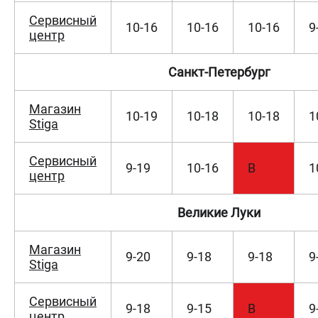
СРАВНЕНИЕ
(
0
)
Сервисный
10-16
10-16
10-16
9
центр
ИЗБРАННОЕ
(
0
)
Санкт-Петербург
МАГАЗИНЫ
Магазин
10-19
10-18
10-18
1
Stiga
СЕРВИС
ПОДДЕРЖКА
Сервисный
9-19
10-16
В
1
центр
Политика обработки персональных данных
Сервисный центр
Великие Луки
Возврат и обмен
Магазин
ИНФОРМАЦИЯ
9-20
9-18
9-18
9
Stiga
О компании
О бренде
Сервисный
9-18
9-15
В
9
Новости
центр