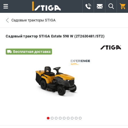
0 
Садовые тракторы STIGA
₽
САНКТ-ПЕТЕРБУРГ
Садовый трактор STIGA Estate 598 W (2T2630481/ST2)
+7 (812) 336-63-08
- ЗАКАЗ ИЗДЕЛИЙ
Бесплатная доставка
+7 (8112) 59-12-69
- ЗАКАЗ ЗАПЧАСТЕЙ
ЗАКАЗАТЬ ЗАПЧАСТЬ
ВХОД ИЛИ РЕГИСТРАЦИЯ
КАТАЛОГ
АКЦИИ