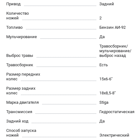
Привод
Задний
Юридическим лицам
Контакты
Количество
ножей
2
Доставка
Топливо
Бензин АИ-92
Оплата
Бонусная программа
Мульчирование
Да
Как нас найти
Травосборник/
мульчирование/
Пользовательское соглашение
Выброс травы
выброс назад
Травосборник
Есть
ПОПУЛЯРНЫЕ КАТЕГОРИИ
Размер передних
Бензиновые газонокосилки
колес
15x6-6"
Бензиновые триммеры
Размер задних
колес
18x8,5-8"
Триммеры электрические
Аккумуляторные воздуходувки
Марка двигателя
Stiga
Аккумуляторы и зарядные устройства
Трансмиссия
Гидростатическая
Задний ход
Да
ТЕЛЕФОН (САНКТ-ПЕТЕРБУРГ)
Способ запуска
ножей
Электрический
+7 (812) 336-63-08