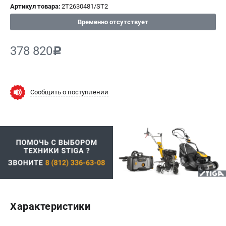
Артикул товара:
2T2630481/ST2
СРАВНЕНИЕ
(
0
)
Временно отсутствует
ИЗБРАННОЕ
(
0
)
378 820
c
МАГАЗИНЫ
СЕРВИС
Сообщить о поступлении
ПОДДЕРЖКА
Политика обработки персональных данных
Сервисный центр
Возврат и обмен
ИНФОРМАЦИЯ
О компании
Характеристики
О бренде
Новости