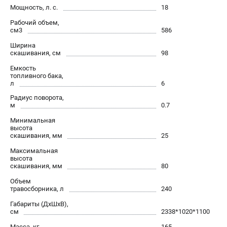
Информация размещённая на сайте не является публичной
Мощность, л. с.
18
офертой.
Рабочий объем,
см3
586
проспект Александровской Фермы, 29АЛ
8 (812) 336-63-08
Ширина
Режим работы колл-центра:
скашивания, см
98
пн-пт - с 9:00 до 18:00
Емкость
сб - с 10:00 до 16:00
топливного бака,
вс - выходной
л
6
ЗАКАЗ ЗАПЧАСТЕЙ
Радиус поворота,
+7 (8112) 59-12-69
м
0.7
zakaz@stiga-market.ru
Минимальная
высота
скашивания, мм
25
Максимальная
высота
скашивания, мм
80
Объем
травосборника, л
240
Габариты (ДхШхВ),
см
2338*1020*1100
Масса, кг
165