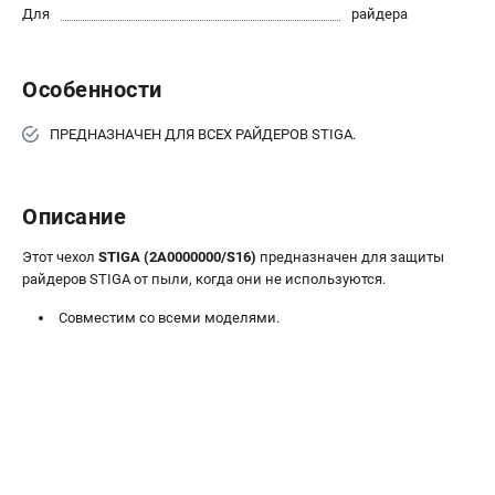
Для
райдера
Юридическим лицам
Контакты
Доставка
Особенности
Оплата
Бонусная программа
ПРЕДНАЗНАЧЕН ДЛЯ ВСЕХ РАЙДЕРОВ STIGA.
Как нас найти
Пользовательское соглашение
Описание
ПОПУЛЯРНЫЕ КАТЕГОРИИ
Этот чехол
STIGA (2A0000000/S16)
предназначен для защиты
Бензиновые газонокосилки
райдеров STIGA от пыли, когда они не используются.
Бензиновые триммеры
Совместим со всеми моделями.
Триммеры электрические
Аккумуляторные воздуходувки
Аккумуляторы и зарядные устройства
ТЕЛЕФОН (САНКТ-ПЕТЕРБУРГ)
+7 (812) 336-63-08