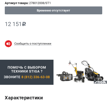
Артикул товара:
278012008/ST1
СРАВНЕНИЕ
(
0
)
Временно отсутствует
ИЗБРАННОЕ
(
0
)
12 151
c
МАГАЗИНЫ
СЕРВИС
Сообщить о поступлении
ПОДДЕРЖКА
Политика обработки персональных данных
Сервисный центр
Возврат и обмен
ИНФОРМАЦИЯ
О компании
Характеристики
О бренде
Новости