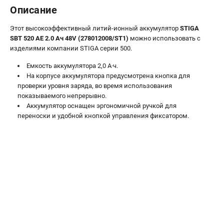
Информация размещённая на сайте не является публичной
Описание
офертой.
Этот высокоэффективный литий-ионный аккумулятор
STIGA
проспект Александровской Фермы, 29АЛ
SBT 520 AE 2.0 Ач 48V (278012008/ST1)
можно использовать с
8 (812) 336-63-08
изделиями компании STIGA серии 500.
Режим работы колл-центра:
пн-пт - с 9:00 до 18:00
Емкость аккумулятора 2,0 А·ч.
сб - с 10:00 до 16:00
На корпусе аккумулятора предусмотрена кнопка для
вс - выходной
проверки уровня заряда, во время использования
ЗАКАЗ ЗАПЧАСТЕЙ
показываемого непрерывно.
+7 (8112) 59-12-69
Аккумулятор оснащен эргономичной ручкой для
zakaz@stiga-market.ru
переноски и удобной кнопкой управления фиксатором.