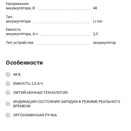
Напряжение
Юридическим лицам
аккумулятора, В
48
Контакты
Тип
Доставка
аккумулятора
Li-Ion
Оплата
Емкость
аккумулятора, А.ч
2,0
Бонусная программа
Как нас найти
Тип устройства
аккумулятор
Пользовательское соглашение
Особенности
ПОПУЛЯРНЫЕ КАТЕГОРИИ
Бензиновые газонокосилки
48 В
Бензиновые триммеры
ЕМКОСТЬ 2,0 А·Ч
Триммеры электрические
ЛИТИЙ-ИОННАЯ ТЕХНОЛОГИЯ
Аккумуляторные воздуходувки
ИНДИКАЦИЯ СОСТОЯНИЯ ЗАРЯДКИ В РЕЖИМЕ РЕАЛЬНОГО
Аккумуляторы и зарядные устройства
ВРЕМЕНИ
ЭРГОНОМИЧНАЯ РУЧКА
ТЕЛЕФОН (САНКТ-ПЕТЕРБУРГ)
+7 (812) 336-63-08