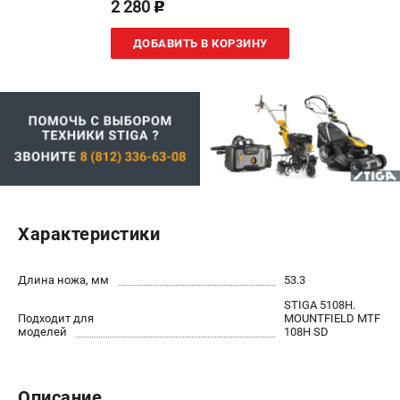
2 280
p
Юридическим лицам
Контакты
ДОБАВИТЬ В КОРЗИНУ
Доставка
Оплата
Бонусная программа
Как нас найти
Пользовательское соглашение
ПОПУЛЯРНЫЕ КАТЕГОРИИ
Бензиновые газонокосилки
Характеристики
Бензиновые триммеры
Триммеры электрические
Длина ножа, мм
53.3
Аккумуляторные воздуходувки
STIGA 5108H.
Аккумуляторы и зарядные устройства
Подходит для
MOUNTFIELD MTF
моделей
108H SD
ТЕЛЕФОН (САНКТ-ПЕТЕРБУРГ)
+7 (812) 336-63-08
Описание