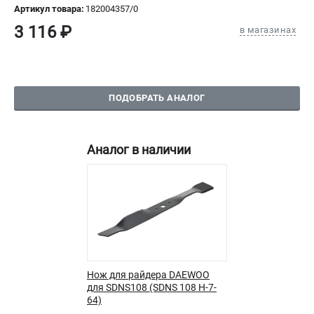
Артикул товара:
182004357/0
СРАВНЕНИЕ
(
0
)
3 116 ₽
в магазинах
ИЗБРАННОЕ
(
0
)
МАГАЗИНЫ
ПОДОБРАТЬ АНАЛОГ
СЕРВИС
Аналог в наличии
ПОДДЕРЖКА
Политика обработки персональных данных
Сервисный центр
Возврат и обмен
ИНФОРМАЦИЯ
О компании
Нож для райдера DAEWOO
для SDNS108 (SDNS 108 H-7-
О бренде
64)
Новости