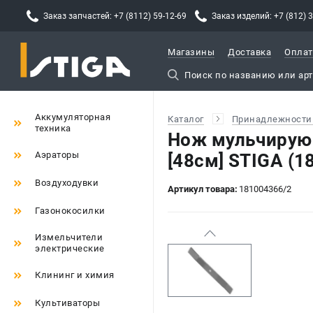
Заказ запчастей: +7 (8112) 59-12-69
Заказ изделий: +7 (812) 
Магазины
Доставка
Оплат
Аккумуляторная
Каталог
Принадлежности 
техника
Нож мульчирующ
Аэраторы
[48см] STIGA (1
Воздуходувки
Артикул товара:
181004366/2
Газонокосилки
Измельчители
электрические
Клининг и химия
Культиваторы