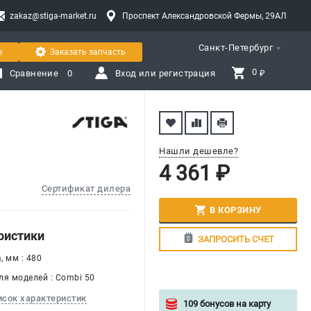
zakaz@stiga-market.ru
Проспект Александровской Фермы, 29АЛ
Санкт-Петербург
е
Заказать запчасть
0 
Сравнение
0
Вход или регистрация
₽
Нашли дешевле?
4 361 ₽
Сертификат дилера
В КОРЗИНУ
ристики
ЗАПРОСИТЬ СЧЕТ
, мм : 480
ля моделей : Combi 50
исок характеристик
109 бонусов на карту