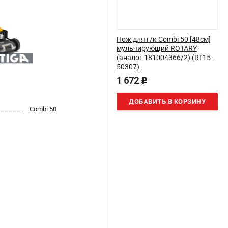
Нож для г/к Combi 50 [48см]
мульчирующий ROTARY
(аналог 181004366/2) (RT15-
50307)
1 672
p
ДОБАВИТЬ В КОРЗИНУ
Combi 50