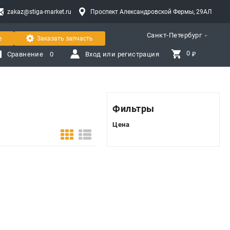
zakaz@stiga-market.ru
Проспект Александровской Фермы, 29АЛ
Санкт-Петербург
е
Заказать запчасть
0 
Сравнение
0
Вход или регистрация
₽
Фильтры
Цена