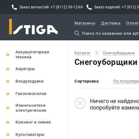
Заказ запчастей: +7 (8112) 59-12-69
Заказ изделий: +7 (812) 
Магазины
Доставка
Оплат
Аккумуляторная
Каталог
Снегоуборщики
техника
Снегоуборщики
Аэраторы
Воздуходувки
Сортировка:
По популяр
Газонокосилки
Ничего не найдено
Измельчители
попробуйте измен
электрические
Клининг и химия
Культиваторы