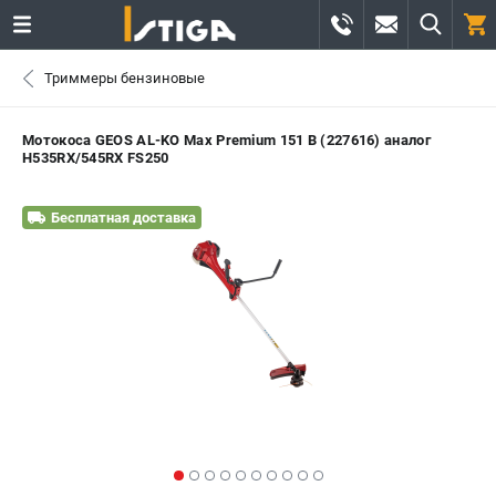
0 
Триммеры бензиновые
₽
САНКТ-ПЕТЕРБУРГ
Мотокоса GEOS AL-KO Max Premium 151 B (227616) аналог
H535RX/545RX FS250
+7 (812) 336-63-08
- ЗАКАЗ ИЗДЕЛИЙ
Бесплатная доставка
+7 (8112) 59-12-69
- ЗАКАЗ ЗАПЧАСТЕЙ
ЗАКАЗАТЬ ЗАПЧАСТЬ
ВХОД ИЛИ РЕГИСТРАЦИЯ
КАТАЛОГ
АКЦИИ