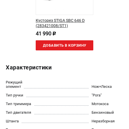
Юридическим лицам
Контакты
Доставка
Кусторез STIGA SBC 646 D
(283421008/ST1)
Оплата
41 990
Бонусная программа
p
Как нас найти
ДОБАВИТЬ В КОРЗИНУ
Пользовательское соглашение
ПОПУЛЯРНЫЕ КАТЕГОРИИ
Характеристики
Бензиновые газонокосилки
Бензиновые триммеры
Режущий
элемент
Триммеры электрические
Нож+Леска
Аккумуляторные воздуходувки
Тип ручки
"Рога"
Аккумуляторы и зарядные устройства
Тип триммера
Мотокоса
Тип двигателя
Бензиновый
ТЕЛЕФОН (САНКТ-ПЕТЕРБУРГ)
Штанга
Неразборная
+7 (812) 336-63-08