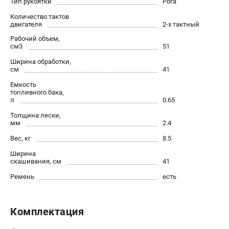
Тип рукоятки
Рога
Информация размещённая на сайте не является публичной
офертой.
Количество тактов
двигателя
2-х тактный
проспект Александровской Фермы, 29АЛ
Рабочий объем,
8 (812) 336-63-08
см3
51
Режим работы колл-центра:
пн-пт - с 9:00 до 18:00
Ширина обработки,
см
41
сб - с 10:00 до 16:00
вс - выходной
Емкость
топливного бака,
ЗАКАЗ ЗАПЧАСТЕЙ
л
0.65
+7 (8112) 59-12-69
Толщина лески,
zakaz@stiga-market.ru
мм
2.4
Вес, кг
8.5
Ширина
скашивания, см
41
Ремень
есть
Комплектация